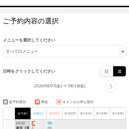
5:00
ご予約内容の選択
6:00
メニューを選択してください
すべてのメニュー
7:00
日時をクリックしてください
日
週
2026/08/07(金) 〜 08/14(金)
8:00
仮
仮予約受付
満
満員
待
キャンセル待ち受付
(金)
(土)
(日)
(月)
(火)
(水)
(木)
8/7
8/8
8/9
8/10
8/11
8/12
8/13
9:00
09:00
09:
満
書道《富
00
0