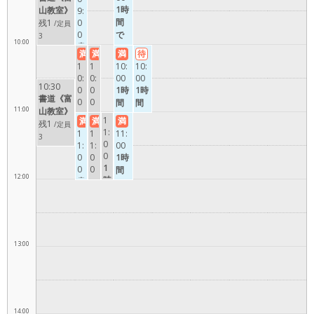
1時
山教室》
9:
間
残1
0
/定員
で
0
3
10:00
書
夏
満
満
満
待
道
休
1
1
10:
10:
《富
み
0:
0:
00
00
山
の
10:30
0
0
1時
1時
教
宿
書道《富
0
0
間
間
室》
11:00
題
山教室》
1
1
で
で
1
満
満
満
を
残1
/定員
時
時
夏
夏
1:
1
1
11:
仕
3
間
間
休
休
0
1:
1:
00
上
で
で
み
み
0
0
0
1時
げ
夏
夏
の
の
1
0
0
間
よ
休
休
12:00
宿
宿
時
書
1
で
う！
み
み
題
題
間
時
道
夏
＠
の
の
を
を
で
間
《富
休
滑
宿
宿
仕
仕
夏
で
山
み
川
題
題
上
上
休
夏
教
の
北
を
を
げ
げ
み
休
室》
13:00
宿
加
仕
仕
よ
よ
の
み
題
積
上
上
う！
う！
宿
の
を
教
げ
げ
＠
＠
題
宿
仕
室
よ
よ
富
滑
を
題
上
う！
う！
山
川
仕
を
げ
14:00