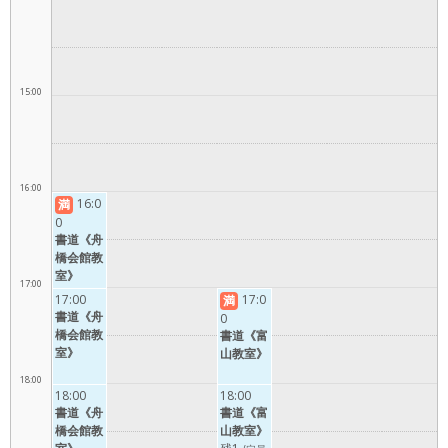
＠
＠
教
北
上
仕
よ
滑
高
室
加
げ
上
う！
川
岡
積
よ
げ
＠
エ
戸
教
う！
よ
富
ー
出
室
＠
う！
山
ル
教
15:00
滑
＠
教
教
室
川
高
室
室
エ
岡
ー
戸
ル
出
教
教
16:00
16:0
室
満
室
0
書道《舟
橋会館教
室》
17:00
17:00
17:0
満
書道《舟
0
橋会館教
書道《富
室》
山教室》
18:00
18:00
18:00
書道《舟
書道《富
橋会館教
山教室》