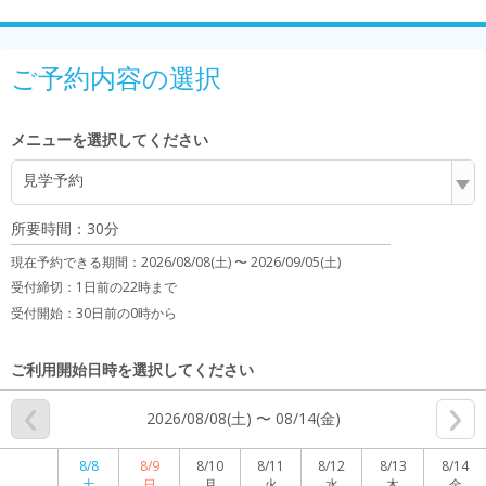
ご予約内容の選択
メニューを選択してください
見学予約
所要時間：30分
現在予約できる期間：
2026/08/08(土) 〜
2026/09/05(土)
受付締切：
1日前の22時まで
受付開始：
30日前の0時から
ご利用開始日時を選択してください
2026/08/08(土) 〜 08/14(金)
8/8
8/9
8/10
8/11
8/12
8/13
8/14
土
日
月
火
水
木
金