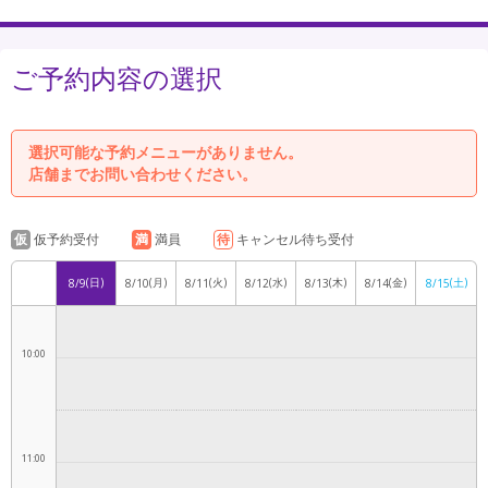
7:00
ご予約内容の選択
8:00
選択可能な予約メニューがありません。
店舗までお問い合わせください。
仮
仮予約受付
満
満員
待
キャンセル待ち受付
9:00
(日)
(月)
(火)
(水)
(木)
(金)
(土)
8/9
8/10
8/11
8/12
8/13
8/14
8/15
10:00
11:00