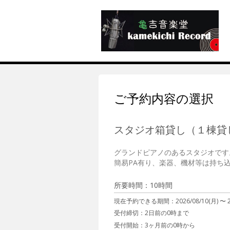
ご予約内容の選択
スタジオ箱貸し（１棟貸し）
グランドピアノのあるスタジオです。
所要時間：10時間
現在予約できる期間：
2026/08/10(月) 〜
受付締切：
2日前の0時まで
受付開始：
3ヶ月前の0時から