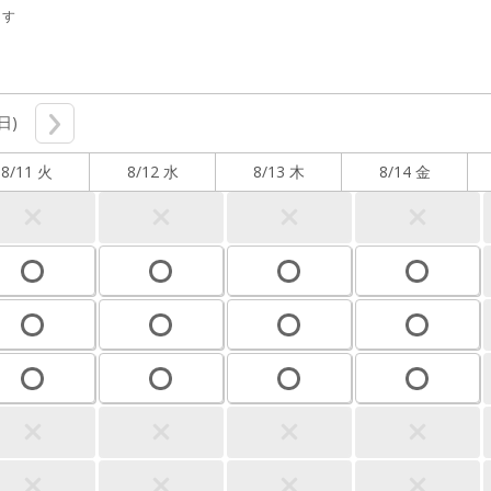
ます
(日)
8/11 火
8/12 水
8/13 木
8/14 金