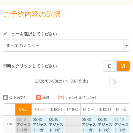
3:00
ご予約内容の選択
メニューを選択してください
4:00
すべてのメニュー
日時をクリックしてください
日
週
5:00
2026/08/08(土) 〜 08/15(土)
6:00
仮
仮予約受付
満
満員
待
キャンセル待ち受付
(土)
(日)
(月)
(火)
(水)
(木)
(金)
8/8
8/9
8/10
8/11
8/12
8/13
8/14
06:40
06:40
06:40
06:40
06:40
06:40
アジャス
アジャス
アジャス
アジャス
アジャス
アジャス
7:00
トヨガ
トヨガ
トヨガ
トヨガ
トヨガ
トヨガ