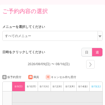
5:00
ご予約内容の選択
6:00
メニューを選択してください
すべてのメニュー
7:00
日時をクリックしてください
日
週
2026/08/09(日) 〜 08/16(日)
8:00
仮
仮予約受付
満
満員
待
キャンセル待ち受付
(日)
(月)
(火)
(水)
(木)
(金)
(土)
8/9
8/10
8/11
8/12
8/13
8/14
8/15
9:00