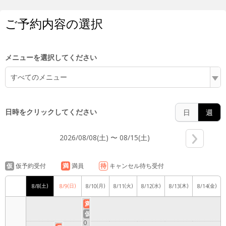
2:00
ご予約内容の選択
3:00
メニューを選択してください
すべてのメニュー
4:00
日時をクリックしてください
日
週
2026/08/08(土) 〜 08/15(土)
5:00
仮
仮予約受付
満
満員
待
キャンセル待ち受付
(土)
(日)
(月)
(火)
(水)
(木)
(金)
8/8
8/9
8/10
8/11
8/12
8/13
8/14
6:00
満
仮
0