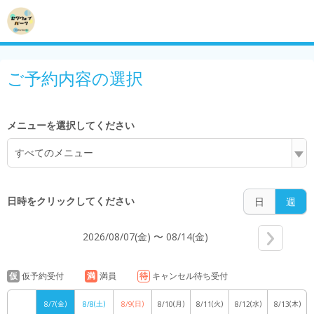
5:00
ご予約内容の選択
メニューを選択してください
6:00
すべてのメニュー
7:00
日時をクリックしてください
日
週
2026/08/07(金) 〜 08/14(金)
8:00
仮
仮予約受付
満
満員
待
キャンセル待ち受付
(金)
(土)
(日)
(月)
(火)
(水)
(木)
8/7
8/8
8/9
8/10
8/11
8/12
8/13