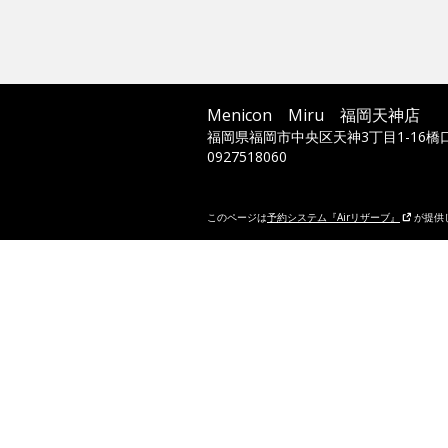
Menicon Miru 福岡天神店
福岡県福岡市中央区天神3丁目1-16橋
0927518060
このページは
予約システム『Airリザーブ』
が提供