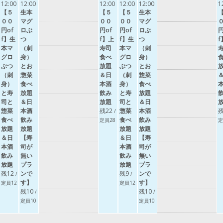
12:00
12:00
12:00
12:00
12:00
1
【５
生本
【５
【５
生本
００
マグ
００
００
マグ
円of
ロぶ
円of
円of
ロぶ
円
f】生
つ
f】上
f】生
つ
f
本マ
（刺
寿司
本マ
（刺
グロ
身）
食べ
グロ
身）
ぶつ
とお
放題
ぶつ
とお
（刺
惣菜
＆日
（刺
惣菜
身）
食べ
本酒
身）
食べ
と寿
放題
飲み
と寿
放題
司と
＆日
放題
司と
＆日
惣菜
本酒
残22
惣菜
本酒
残
/
食べ
飲み
食べ
飲み
定員28
定
放題
放題
放題
放題
＆日
【寿
＆日
【寿
本酒
司が
本酒
司が
飲み
無い
飲み
無い
放題
プラ
放題
プラ
残12
ンで
残9
ンで
/
/
す】
す】
定員12
定員12
残10
残10
/
/
定員10
定員10