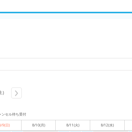
土)
ャンセル待ち受付
8/9
(日)
8/10
(月)
8/11
(火)
8/12
(水)