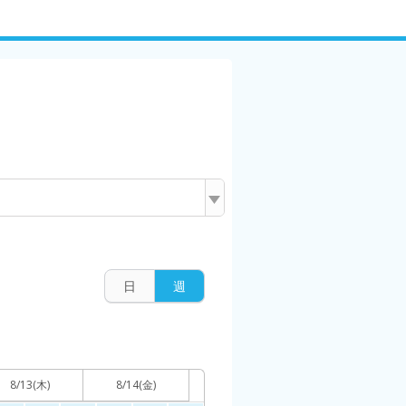
日
週
8/13
(木)
8/14
(金)