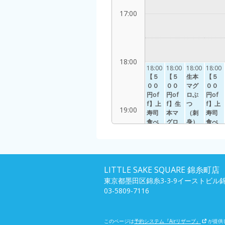
17:00
18:00
18:00
18:00
18:00
18:00
【５
【５
生本
【５
００
００
マグ
００
円of
円of
ロぶ
円of
f】上
f】生
つ
f】上
19:00
寿司
本マ
（刺
寿司
食べ
グロ
身）
食べ
放題
ぶつ
とお
放題
＆日
（刺
惣菜
＆日
本酒
身）
食べ
本酒
20:00
飲み
と寿
放題
飲み
放題
司と
＆日
放題
LITTLE SAKE SQUARE 錦糸町店
残17
惣菜
本酒
残24
/
/
東京都墨田区錦糸3-3-9イーストビル錦
食べ
飲み
定員28
定員28
03-5809-7116
放題
放題
＆日
【寿
21:00
本酒
司が
飲み
無い
このページは
予約システム『Airリザーブ』
が提供