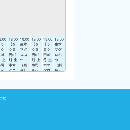
8:00
18:00
18:00
18:00
18:00
18:00
【５
【５
生本
【５
【５
生本
００
００
マグ
００
００
マグ
of
円of
ロぶ
円of
円of
ロぶ
】上
f】生
つ
f】上
f】生
つ
寿司
本マ
（刺
寿司
本マ
（刺
食べ
グロ
身）
食べ
グロ
身）
放題
ぶつ
とお
放題
ぶつ
とお
＆日
（刺
惣菜
＆日
（刺
惣菜
本酒
身）
食べ
本酒
身）
食べ
飲み
と寿
放題
飲み
と寿
放題
放題
司と
＆日
放題
司と
＆日
わせ
24
惣菜
本酒
残22
惣菜
本酒
/
/
食べ
飲み
食べ
飲み
員28
定員28
放題
放題
放題
放題
＆日
【寿
＆日
【寿
本酒
司が
本酒
司が
飲み
無い
飲み
無い