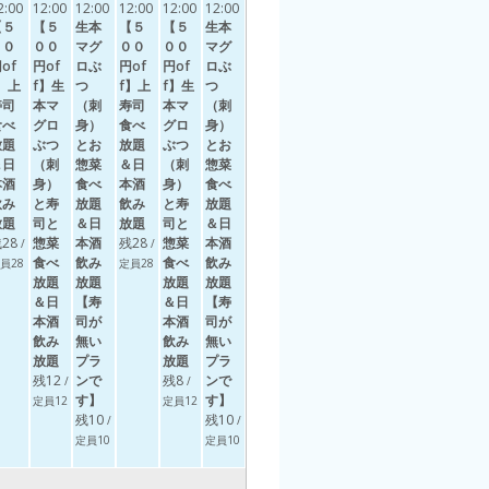
2:00
12:00
12:00
12:00
12:00
12:00
【５
【５
生本
【５
【５
生本
００
００
マグ
００
００
マグ
of
円of
ロぶ
円of
円of
ロぶ
】上
f】生
つ
f】上
f】生
つ
寿司
本マ
（刺
寿司
本マ
（刺
食べ
グロ
身）
食べ
グロ
身）
放題
ぶつ
とお
放題
ぶつ
とお
＆日
（刺
惣菜
＆日
（刺
惣菜
本酒
身）
食べ
本酒
身）
食べ
飲み
と寿
放題
飲み
と寿
放題
放題
司と
＆日
放題
司と
＆日
28
惣菜
本酒
残28
惣菜
本酒
/
/
食べ
飲み
食べ
飲み
員28
定員28
放題
放題
放題
放題
＆日
【寿
＆日
【寿
本酒
司が
本酒
司が
飲み
無い
飲み
無い
放題
プラ
放題
プラ
残12
ンで
残8
ンで
/
/
す】
す】
定員12
定員12
残10
残10
/
/
定員10
定員10