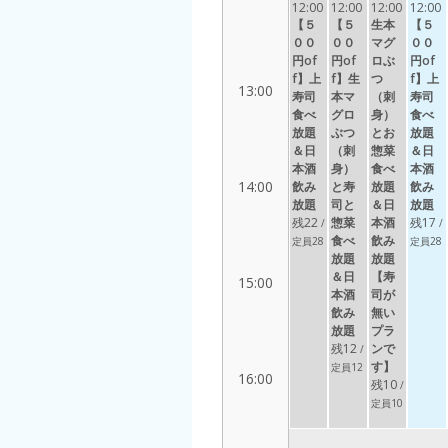
12:00
12:00
12:00
12:00
【５
【５
生本
【５
００
００
マグ
００
円of
円of
ロぶ
円of
f】上
f】生
つ
f】上
13:00
寿司
本マ
（刺
寿司
食べ
グロ
身）
食べ
放題
ぶつ
とお
放題
＆日
（刺
惣菜
＆日
本酒
身）
食べ
本酒
14:00
飲み
と寿
放題
飲み
放題
司と
＆日
放題
残22
惣菜
本酒
残17
/
/
食べ
飲み
定員28
定員28
放題
放題
＆日
【寿
15:00
本酒
司が
飲み
無い
放題
プラ
残12
ンで
/
す】
定員12
16:00
残10
/
定員10