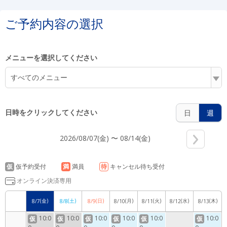
6:00
ご予約内容の選択
メニューを選択してください
7:00
すべてのメニュー
日時をクリックしてください
日
週
8:00
2026/08/07(金) 〜 08/14(金)
9:00
仮
仮予約受付
満
満員
待
キャンセル待ち受付
オンライン決済専用
(金)
(土)
(日)
(月)
(火)
(水)
(木)
8/7
8/8
8/9
8/10
8/11
8/12
8/13
10:00
10:0
10:0
10:0
10:0
10:0
10:0
仮
仮
仮
仮
仮
仮