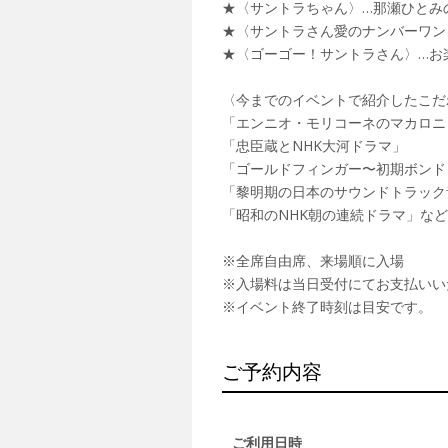
★〈サントラちゃん〉…那瀬ひとみ
★〈サントラさん愛のナンバーワン
★〈ゴーゴー！サントラさん〉…お
〈今までのイベントで紹介したこだ
「エンニオ・モリコーネのマカロニ
「忠臣蔵とNHK大河ドラマ」
「ゴールドフィンガー〜初期ボンド
「黎明期の日本のサウンドトラック
「昭和のNHK朝の連続ドラマ」など
※全席自由席、来場順に入場
※入場料は当日受付にてお支払いい
※イベント終了時刻は目安です。
ご予約内容
ご利用日時