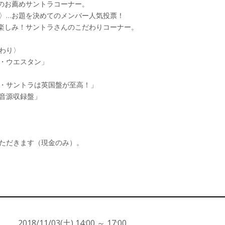
のお薦めサントラコーナー。
〉…お題を決めてのメンバー人気投票！
楽しみ！サントラさんのこだわりコーナー。
わり〉
・ウエスタン」
・サントラは英国盤が至高！」
音源収録盤」
ただきます（現金のみ）。
2018/11/03(土) 14:00 ～ 17:00