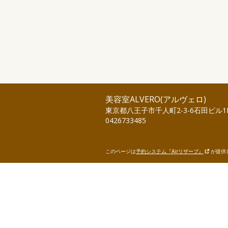
美容室ALVERO(アルヴェロ)
東京都八王子市千人町2-3-6石田ビル1
0426733485
このページは
予約システム『Airリザーブ』
が提供